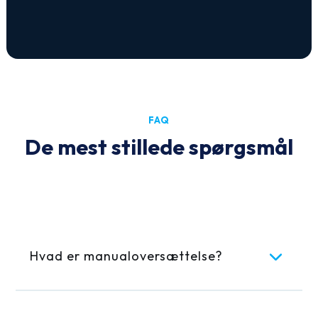
FAQ
De mest stillede spørgsmål
Hvad er manualoversættelse?
Hvilke typer manualer kan I
oversætte?