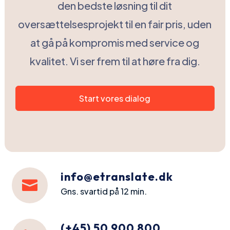
oversættelsesprojekt til en fair pris, uden
at gå på kompromis med service og
kvalitet. Vi ser frem til at høre fra dig.
Start vores dialog
info@etranslate.dk

Gns. svartid på 12 min.
(+45) 50 900 800

man-fre 9-17