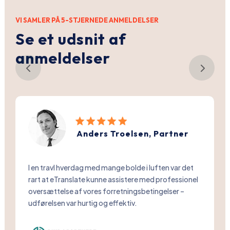
VI SAMLER PÅ 5-STJERNEDE ANMELDELSER
Se et udsnit af
anmeldelser
Sabina Zink, Communication
Specialist
Da vi skulle vælge oversættelsesbureau, var det
essentielt for os, at tekstforfatterne havde en
kreativ tilgang, der kunne ramme vores tone-of-
voice og DNA fra engelsk til henholdsvis tysk og
dansk. Endvidere var det vigtigt, at vores
samarbejdspartnere havde erfaring med