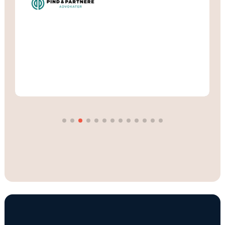
modebranchen og kendte modetermer – alt dette
har vi fået med eTranslate, som vi stærkt kan
anbefale.