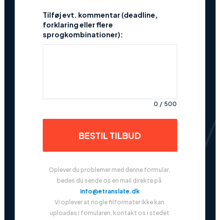
oversættes
Tilføj evt. kommentar (deadline,
forklaring eller flere
sprogkombinationer):
0
/
500
BESTIL TILBUD
Oplever du problemer med denne formular, 
bedes du sende os en mail direkte på 
info@etranslate.dk
Vi oplever at nogle filformater ikke kan 
uploades i fomularen, kontakt os i stedet 