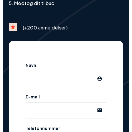
Modtog dit tilbud

(+200 anmeldelser)
Navn
account_circle
E-mail
email
Telefonnummer