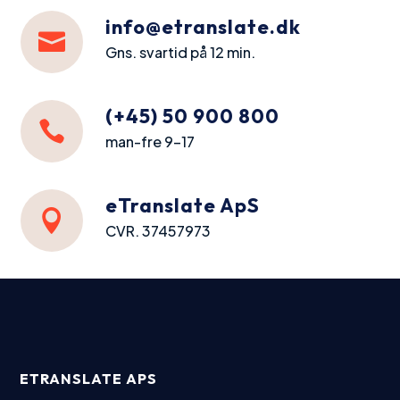
info@etranslate.dk

Gns. svartid på 12 min.
(+45) 50 900 800

man-fre 9-17
eTranslate ApS

CVR. 37457973
ETRANSLATE APS