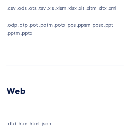
.csv .ods .ots .tsv .xls .xlsm .xlsx .xlt .xltm .xltx .xml
.odp .otp .pot .potm .potx .pps .ppsm .ppsx .ppt
.pptm .pptx
Web
.dtd .htm .html .json