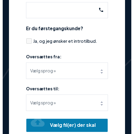
phone
Er du førstegangskunde?
Ja, og jeg ønsker et introtilbud.
Oversættes fra:
Oversættes til:
cloud_upload
Vælg fil(er) der skal