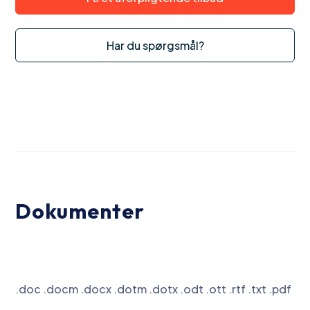
Har du spørgsmål?
Dokumenter
.doc .docm .docx .dotm .dotx .odt .ott .rtf .txt .pdf