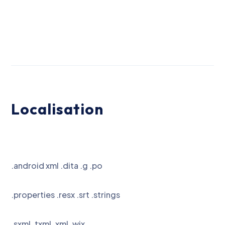
Localisation
.android xml .dita .g .po
.properties .resx .srt .strings
.sxml .txml .xml .wix