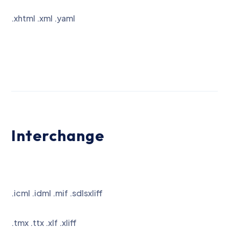
.xhtml .xml .yaml
Interchange
.icml .idml .mif .sdlsxliff
.tmx .ttx .xlf .xliff