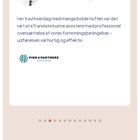
Specialist
Da vi skulle vælge oversættelsesbureau, var det
essentielt for os, at tekstforfatterne havde en
kreativ tilgang, der kunne ramme vores tone-of-
voice og DNA fra engelsk til henholdsvis tysk og
dansk. Endvidere var det vigtigt, at vores
samarbejdspartnere havde erfaring med
modebranchen og kendte modetermer – alt dette
har vi fået med eTranslate, som vi stærkt kan
anbefale.