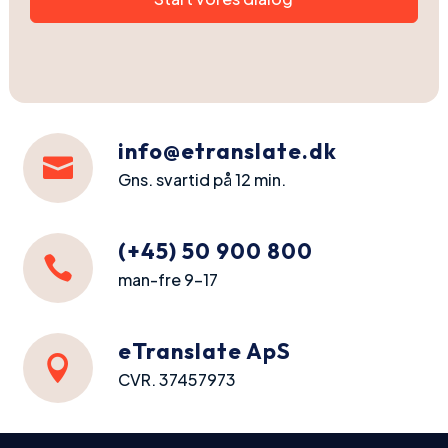
info@etranslate.dk

Gns. svartid på 12 min.
(+45) 50 900 800

man-fre 9-17
eTranslate ApS

CVR. 37457973