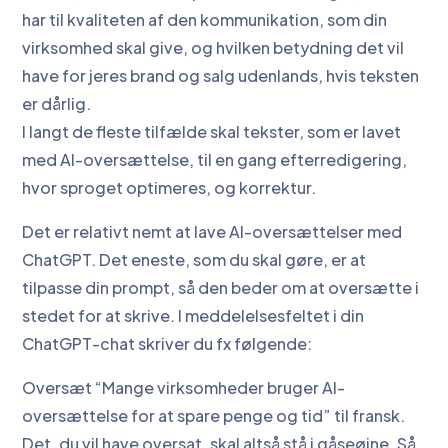
har til kvaliteten af den kommunikation, som din
virksomhed skal give, og hvilken betydning det vil
have for jeres brand og salg udenlands, hvis teksten
er dårlig.
I langt de fleste tilfælde skal tekster, som er lavet
med AI-oversættelse, til en gang efterredigering,
hvor sproget optimeres, og korrektur.
Det er relativt nemt at lave AI-oversættelser med
ChatGPT. Det eneste, som du skal gøre, er at
tilpasse din prompt, så den beder om at oversætte i
stedet for at skrive. I meddelelsesfeltet i din
ChatGPT-chat skriver du fx følgende:
Oversæt “Mange virksomheder bruger AI-
oversættelse for at spare penge og tid” til fransk.
Det, du vil have oversat, skal altså stå i gåseøjne. Så