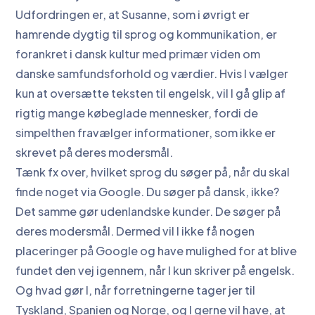
Udfordringen er, at Susanne, som i øvrigt er
hamrende dygtig til sprog og kommunikation, er
forankret i dansk kultur med primær viden om
danske samfundsforhold og værdier. Hvis I vælger
kun at oversætte teksten til engelsk, vil I gå glip af
rigtig mange købeglade mennesker, fordi de
simpelthen fravælger informationer, som ikke er
skrevet på deres modersmål.
Tænk fx over, hvilket sprog du søger på, når du skal
finde noget via Google. Du søger på dansk, ikke?
Det samme gør udenlandske kunder. De søger på
deres modersmål. Dermed vil I ikke få nogen
placeringer på Google og have mulighed for at blive
fundet den vej igennem, når I kun skriver på engelsk.
Og hvad gør I, når forretningerne tager jer til
Tyskland, Spanien og Norge, og I gerne vil have, at