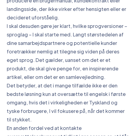
producere en brugermanual, kundekontrakt eller
landingsside, der ikke virker efter hensigten eller er
decideret uforståelig.
I skal desuden gøre jer klart, hvilke sprogversioner –
sproglag – I skal starte med. Langt størstedelen af
dine samarbejdspartnere og potentielle kunder
foretrækker nemlig at tilegne sig viden på deres
eget sprog. Det gælder, uanset om det er et
produkt, de skal give penge for, en inspirerende
artikel, eller om det er en samlevejledning.
Det betyder, at det i mange tilfælde ikke er den
bedste løsning kun at oversætte til engelsk i første
omgang, hvis det i virkeligheden er Tyskland og
tyske forbrugere, I vil fokusere på, når det kommer
til stykket.
En anden fordel ved at kontakte