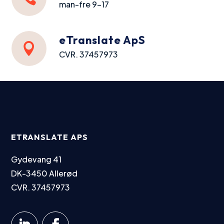
man-fre 9-17
eTranslate ApS

CVR. 37457973
ETRANSLATE APS
Gydevang 41
DK-3450 Allerød
CVR. 37457973