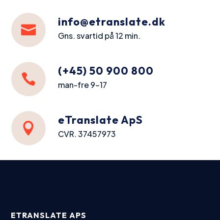
info@etranslate.dk

Gns. svartid på 12 min.
(+45) 50 900 800

man-fre 9-17
eTranslate ApS

CVR. 37457973
ETRANSLATE APS