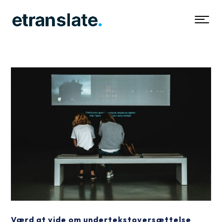
Værd at vide om undertekstoversættelse