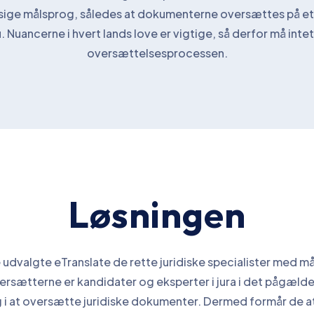
ge målsprog, således at dokumenterne oversættes på et 
u. Nuancerne i hvert lands love er vigtige, så derfor må inte
oversættelsesprocessen.
Løsningen
 udvalgte eTranslate de rette juridiske specialister med 
rsætterne er kandidater og eksperter i jura i det pågælde
ng i at oversætte juridiske dokumenter. Dermed formår de a