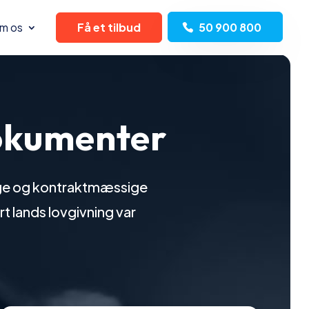
m os
Få et tilbud
50 900 800
dokumenter
slige og kontraktmæssige
rt lands lovgivning var