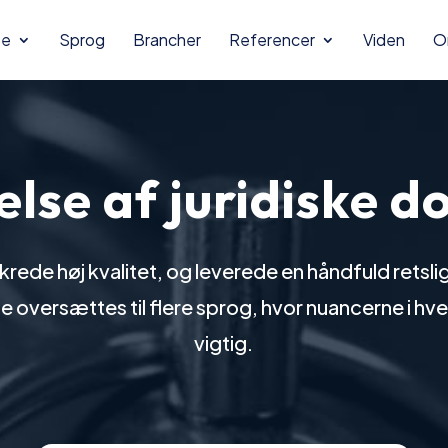
se
Sprog
Brancher
Referencer
Viden
O
lse af juridiske 
ikrede høj kvalitet, og leverede en håndfuld ret
 oversættes til flere sprog, hvor nuancerne i hve
vigtig.