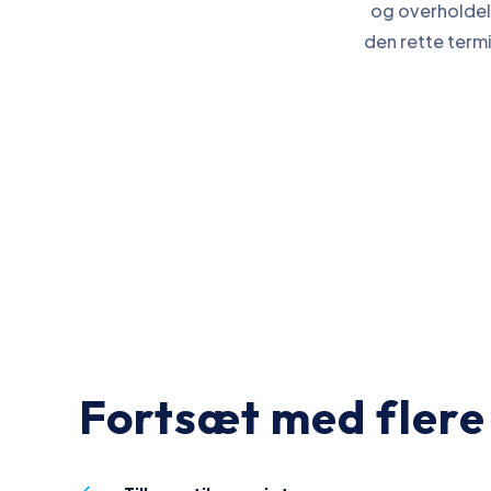
og overholdels
den rette term
Fortsæt med flere