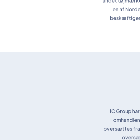
andet tøjmærke
en af Nord
beskæftiger 
IC Group har
omhandlend
oversættes fra 
oversæt