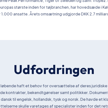
rne Peak Performance, Tiger of Sweden og Saint Tropez. I
europas største inden for tøjbranchen, har hovedsæde i K
1.000 ansatte. Årets omsætning udgjorde DKK 2.7 milliard
Udfordringen
 løbende haft et behov for oversættelse af deres juridis
e kontrakter, bekendtgørelser samt politikker. Dokument
dansk til engelsk, hollandsk, tysk og norsk. De havde et kl
telserne skulle varetages af specialister inden for det ret