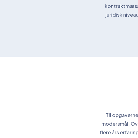
kontraktmæssi
juridisk nivea
Til opgaverne
modersmål. Ove
flere års erfari