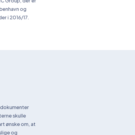
C Group, der er
øbenhavn og
er i 2016/17.
ke dokumenter
erne skulle
art ønske om, at
slige og