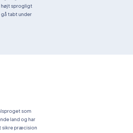
højt sprogligt
t gå tabt under
målsproget som
nde land og har
t sikre præcision