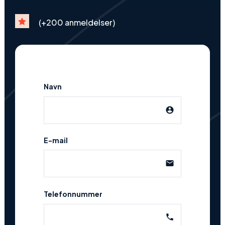

(+200 anmeldelser)
Navn
account_circle
E-mail
email
Telefonnummer
phone