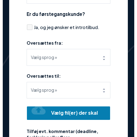
Er du førstegangskunde?
Ja, og jeg ønsker et introtilbud.
Oversættes fra:
Oversættes til:
cloud_upload
Vælg fil(er) der skal
oversættes
Tilføj evt. kommentar (deadline,