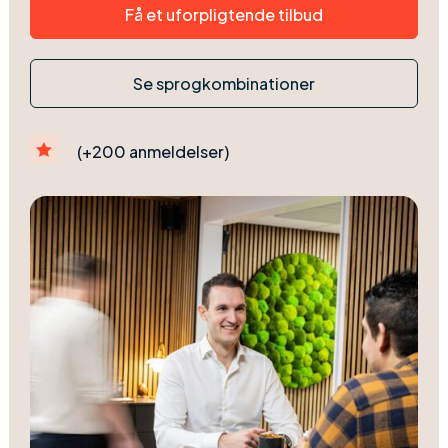
Få et uforpligtende tilbud
Se sprogkombinationer

(+200 anmeldelser)