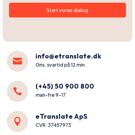
Start vores dialog
info@etranslate.dk

Gns. svartid på 12 min.
(+45) 50 900 800

man-fre 9-17
eTranslate ApS

CVR. 37457973