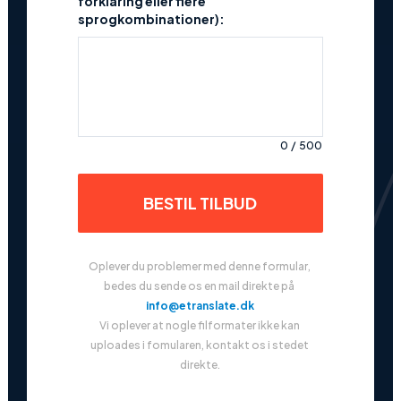
forklaring eller flere
sprogkombinationer):
0
/
500
BESTIL TILBUD
Oplever du problemer med denne formular, 
bedes du sende os en mail direkte på 
info@etranslate.dk
Vi oplever at nogle filformater ikke kan 
uploades i fomularen, kontakt os i stedet 
direkte.