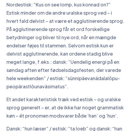
Nordestisk: “Kus on see lomp, kus konnad on?”
Estisk minder om de andre uralske sprog ved – i
hvert fald delvist – at være et agglutinerende sprog.
På agglutinerende sprog får et ord forskellige
betydninger og bliver til nye ord, når en mængde
endelser føjes til stammen. Selvom estisk kun er
delvist agglutinerende, kan ordene stadig blive
meget lange, f.eks.: dansk: “Uendelig energi på en
søndag aften efter fødselsdagsfesten, der varede
hele weekenden” / estisk: “sünnipäevanädalalõpu­
peopärastlõunaväsimatus”.
Et andet karakteristisk træk ved estisk – og uralske
sprog generelt – er, at de ikke har noget grammatisk
køn – ét pronomen modsvarer både ‘han’ og ‘hun’.
Dansk: “hun læser” / estisk: “ta loeb” og dansk: “han