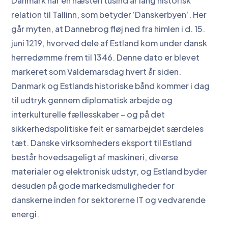
Danmark har en næsten tusind år lang historisk
relation til Tallinn, som betyder ‘Danskerbyen’. Her
går myten, at Dannebrog fløj ned fra himlen i d. 15.
juni 1219, hvorved dele af Estland kom under dansk
herredømme frem til 1346. Denne dato er blevet
markeret som Valdemarsdag hvert år siden.
Danmark og Estlands historiske bånd kommer i dag
til udtryk gennem diplomatisk arbejde og
interkulturelle fællesskaber – og på det
sikkerhedspolitiske felt er samarbejdet særdeles
tæt. Danske virksomheders eksport til Estland
består hovedsageligt af maskineri, diverse
materialer og elektronisk udstyr, og Estland byder
desuden på gode markedsmuligheder for
danskerne inden for sektorerne IT og vedvarende
energi.