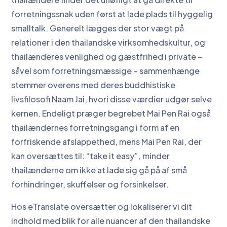
forretningssnak uden først at lade plads til hyggelig
smalltalk. Generelt lægges der stor vægt på
relationer i den thailandske virksomhedskultur, og
thailænderes venlighed og gæstfrihed i private –
såvel som forretningsmæssige – sammenhænge
stemmer overens med deres buddhistiske
livsfilosofi Naam Jai, hvori disse værdier udgør selve
kernen. Endeligt præger begrebet Mai Pen Rai også
thailændernes forretningsgang i form af en
forfriskende afslappethed, mens Mai Pen Rai, der
kan oversættes til: “take it easy”, minder
thailænderne om ikke at lade sig gå på af små
forhindringer, skuffelser og forsinkelser.
Hos eTranslate oversætter og lokaliserer vi dit
indhold med blik for alle nuancer af den thailandske