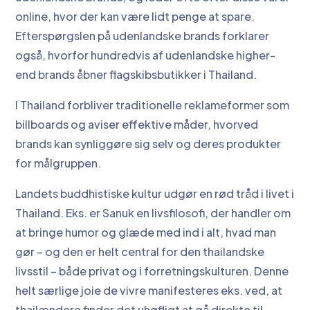
online, hvor der kan være lidt penge at spare.
Efterspørgslen på udenlandske brands forklarer
også, hvorfor hundredvis af udenlandske higher-
end brands åbner flagskibsbutikker i Thailand.
I Thailand forbliver traditionelle reklameformer som
billboards og aviser effektive måder, hvorved
brands kan synliggøre sig selv og deres produkter
for målgruppen.
Landets buddhistiske kultur udgør en rød tråd i livet i
Thailand. Eks. er Sanuk en livsfilosofi, der handler om
at bringe humor og glæde med ind i alt, hvad man
gør – og den er helt central for den thailandske
livsstil – både privat og i forretningskulturen. Denne
helt særlige joie de vivre manifesteres eks. ved, at
thailændere finder det uhøfligt at gå direkte til