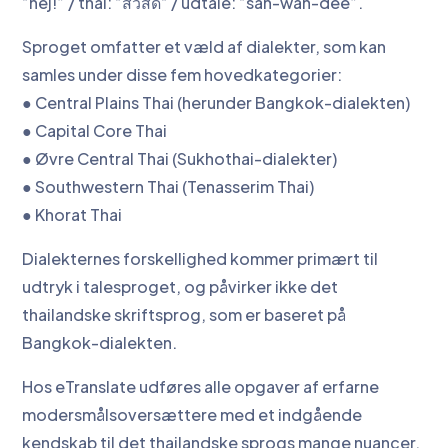
“hej!” / thai: “สวัสดี“ / udtale: “sah-wah-dee”.
Sproget omfatter et væld af dialekter, som kan
samles under disse fem hovedkategorier:
● Central Plains Thai (herunder Bangkok-dialekten)
● Capital Core Thai
● Øvre Central Thai (Sukhothai-dialekter)
● Southwestern Thai (Tenasserim Thai)
● Khorat Thai
Dialekternes forskellighed kommer primært til
udtryk i talesproget, og påvirker ikke det
thailandske skriftsprog, som er baseret på
Bangkok-dialekten.
Hos eTranslate udføres alle opgaver af erfarne
modersmålsoversættere med et indgående
kendskab til det thailandske sprogs mange nuancer.