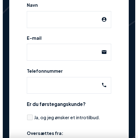
Navn
account_circle
E-mail
email
Telefonnummer
phone
Er du førstegangskunde?
Ja, og jeg ønsker et introtilbud.
Oversættes fra: