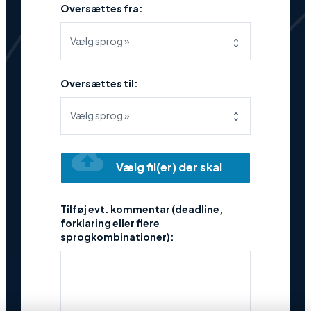
Oversættes fra:
Oversættes til:
cloud_upload
Vælg fil(er) der skal
oversættes
Tilføj evt. kommentar (deadline,
forklaring eller flere
sprogkombinationer):