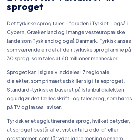
sproget
Det tyrkiske sprog tales – foruden i Tyrkiet – også i
Cypern, Grækenland og i mange vesteuropæiske
lande som Tyskland og også Danmark. Tyrkisk anses
som værende en del af den tyrkiske sprogfamilie på
30 sprog, som tales af 60 millioner mennesker.
Sproget kan i sig selv inddeles i 7 regionale
dialekter, som primært adskiller sig i talesproget.
Standard-tyrkisk er baseret på Istanbul dialekten,
og udgør det fælles skrift- og talesprog, som høres
på TV og læses i aviser.
Tyrkisk er et agglutinerende sprog, hvilket betyder,
at sproget består af et vist antal „rodord“ eller
ordstammer, som får yderligere mening gennem