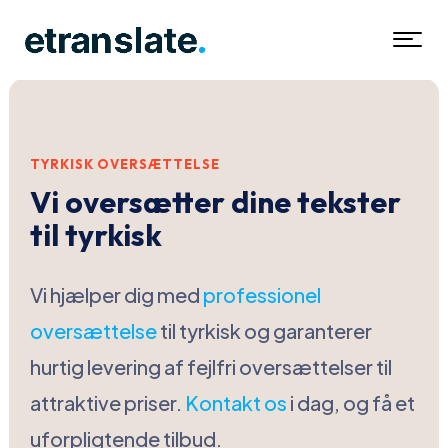
TYRKISK OVERSÆTTELSE
Vi oversætter dine tekster
til t
yrkisk
Vi hjælper dig med
professionel
oversættelse
til tyrkisk og garanterer
hurtig levering af fejlfri oversættelser til
attraktive priser.
Kontakt os
i dag, og få et
uforpligtende tilbud.