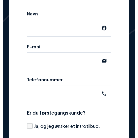
Navn
account_circle
E-mail
email
Telefonnummer
phone
Er du førstegangskunde?
Ja, og jeg ønsker et introtilbud.