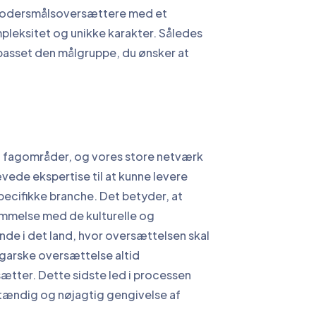
 modersmålsoversættere med et
leksitet og unikke karakter. Således
ilpasset den målgruppe, du ønsker at
af fagområder, og vores store netværk
vede ekspertise til at kunne levere
pecifikke branche. Det betyder, at
emmelse med de kulturelle og
e i det land, hvor oversættelsen skal
ngarske oversættelse altid
ætter. Dette sidste led i processen
dstændig og nøjagtig gengivelse af