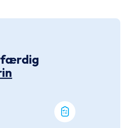
l færdig
rin