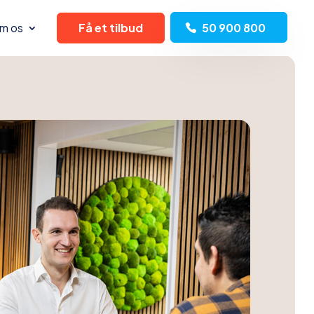
m os
Få et tilbud
50 900 800