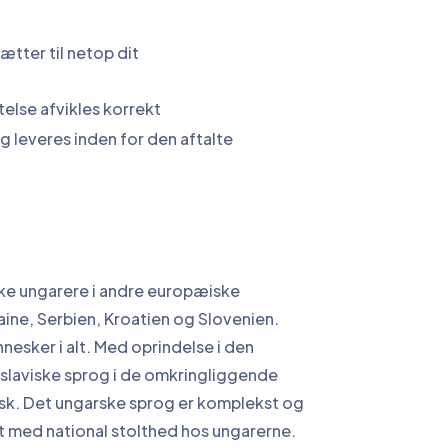
tter til netop dit
else afvikles korrekt
g leveres inden for den aftalte
ske ungarere i andre europæiske
ine, Serbien, Kroatien og Slovenien.
nnesker i alt. Med oprindelse i den
 slaviske sprog i de omkringliggende
isk. Det ungarske sprog er komplekst og
 med national stolthed hos ungarerne.