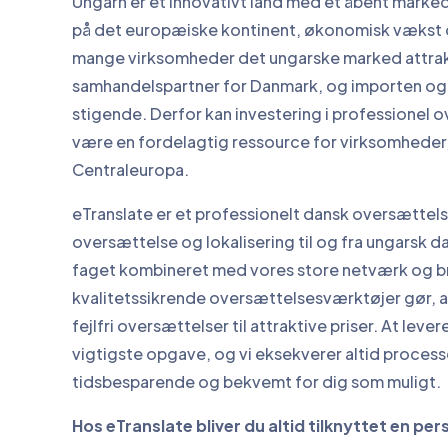
Ungarn er et innovativt land med et åbent marke
på det europæiske kontinent, økonomisk vækst o
mange virksomheder det ungarske marked attrakti
samhandelspartner for Danmark, og importen og 
stigende. Derfor kan investering i professionel
være en fordelagtig ressource for virksomheder,
Centraleuropa.
eTranslate er et professionelt dansk oversættel
oversættelse og lokalisering til og fra ungarsk da
faget kombineret med vores store netværk og b
kvalitetssikrende oversættelsesværktøjer gør, at 
fejlfri oversættelser til attraktive priser. At lever
vigtigste opgave, og vi eksekverer altid proces
tidsbesparende og bekvemt for dig som muligt.
Hos eTranslate bliver du altid tilknyttet en pe