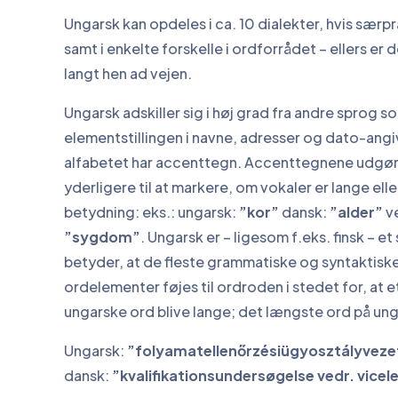
Ungarsk kan opdeles i ca. 10 dialekter, hvis særp
samt i enkelte forskelle i ordforrådet – ellers er 
langt hen ad vejen.
Ungarsk adskiller sig i høj grad fra andre sprog s
elementstillingen i navne, adresser og dato-angi
alfabetet har accenttegn. Accenttegnene udgør 
yderligere til at markere, om vokaler er lange ell
betydning: eks.: ungarsk:
”kor”
dansk:
”alder”
ve
”sygdom”
. Ungarsk er – ligesom f.eks. finsk – et
betyder, at de fleste grammatiske og syntaktiske
ordelementer føjes til ordroden i stedet for, at e
ungarske ord blive lange; det længste ord på ung
Ungarsk:
”folyamatellenőrzésiügyosztályveze
dansk:
”kvalifikationsundersøgelse vedr. vicele