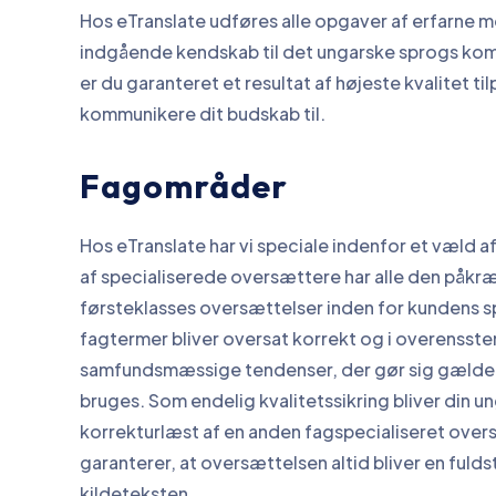
Hos eTranslate udføres alle opgaver af erfarne
indgående kendskab til det ungarske sprogs komp
er du garanteret et resultat af højeste kvalitet t
kommunikere dit budskab til.
Fagområder
Hos eTranslate har vi speciale indenfor et væld 
af specialiserede oversættere har alle den påkræ
førsteklasses oversættelser inden for kundens s
fagtermer bliver oversat korrekt og i overensst
samfundsmæssige tendenser, der gør sig gældend
bruges. Som endelig kvalitetssikring bliver din u
korrekturlæst af en anden fagspecialiseret overs
garanterer, at oversættelsen altid bliver en ful
kildeteksten.