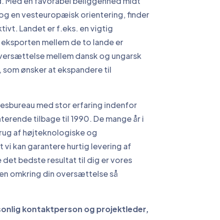
d. Med en favorabel beliggenhed midt
g en vesteuropæisk orientering, finder
vt. Landet er f.eks. en vigtig
eksporten mellem de to lande er
 oversættelse mellem dansk og ungarsk
 som ønsker at ekspandere til
sesbureau med stor erfaring indenfor
terende tilbage til 1990. De mange år i
rug af højteknologiske og
vi kan garantere hurtig levering af
e det bedste resultat til dig er vores
sen omkring din oversættelse så
rsonlig kontaktperson og projektleder,