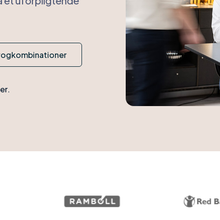
å et uforpligtende
rogkombinationer
er.