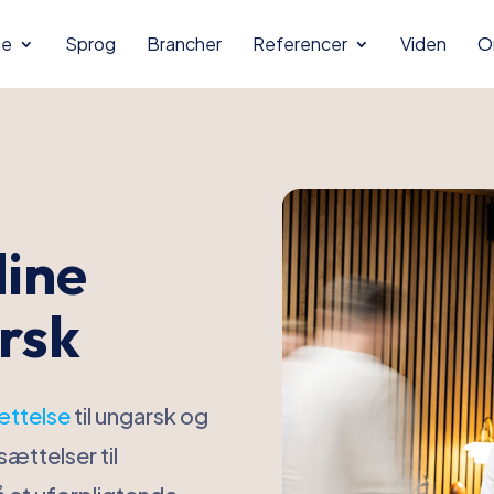
se
Sprog
Brancher
Referencer
Viden
O
dine
rsk
ættelse
til ungarsk og
sættelser til