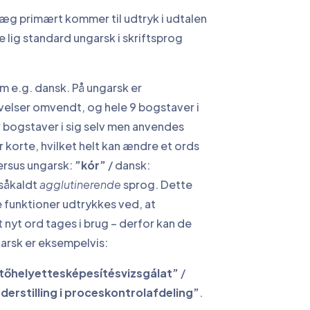
ræg primært kommer til udtryk i udtalen
de lig standard ungarsk i skriftsprog
om e.g. dansk. På ungarsk er
velser omvendt, og hele 9 bogstaver i
bogstaver i sig selv men anvendes
er korte, hvilket helt kan ændre et ords
rsus ungarsk:
”kór”
/ dansk:
 såkaldt
agglutinerende
sprog. Dette
 funktioner udtrykkes ved, at
t nyt ord tages i brug – derfor kan de
arsk er eksempelvis:
tőhelyettesképesítésvizsgálat”
/
derstilling i proceskontrolafdeling”
.