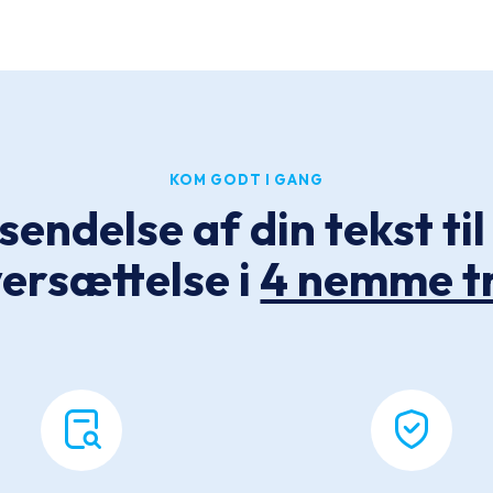
KOM GODT I GANG
sendelse af din tekst ti
ersættelse i
4 nemme t