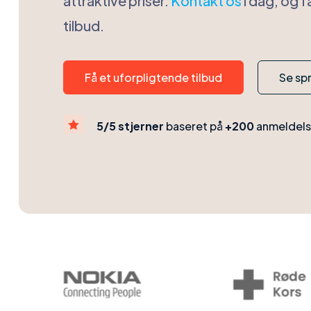
attraktive priser.
Kontakt os
i dag, og f
tilbud.
Få et uforpligtende tilbud
Se sp

5/5 stjerner
baseret på
+200
anmeldels