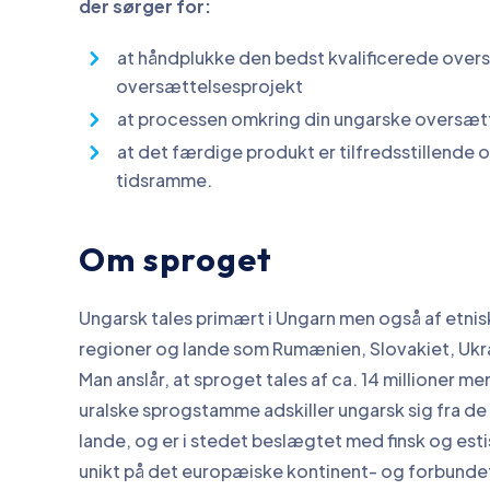
der sørger for:
at håndplukke den bedst kvalificerede oversæ
oversættelsesprojekt
at processen omkring din ungarske oversætt
at det færdige produkt er tilfredsstillende o
tidsramme.
Om sproget
Ungarsk tales primært i Ungarn men også af etni
regioner og lande som Rumænien, Slovakiet, Ukra
Man anslår, at sproget tales af ca. 14 millioner me
uralske sprogstamme adskiller ungarsk sig fra de
lande, og er i stedet beslægtet med finsk og est
unikt på det europæiske kontinent- og forbundet