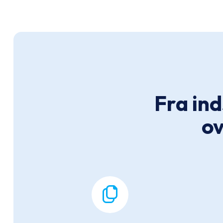
Fra ind
ov