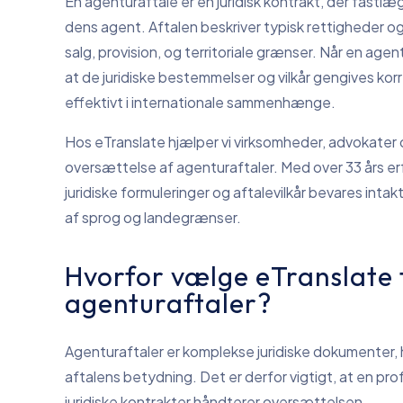
En agenturaftale er en juridisk kontrakt, der fast
dens agent. Aftalen beskriver typisk rettigheder og
salg, provision, og territoriale grænser. Når en ag
at de juridiske bestemmelser og vilkår gengives ko
effektivt i internationale sammenhænge.
Hos eTranslate hjælper vi virksomheder, advokater
oversættelse af agenturaftaler. Med over 33 års erfa
juridiske formuleringer og aftalevilkår bevares intak
af sprog og landegrænser.
Hvorfor vælge eTranslate t
agenturaftaler?
Agenturaftaler er komplekse juridiske dokumenter, 
aftalens betydning. Det er derfor vigtigt, at en pr
juridiske kontrakter håndterer oversættelsen.