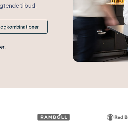
igtende tilbud.
rogkombinationer
er.