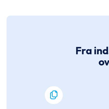
Fra ind
ov