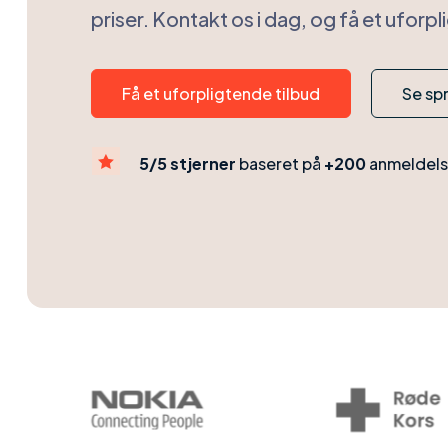
priser. Kontakt os i dag, og få et uforpl
Få et uforpligtende tilbud
Se sp

5/5 stjerner
baseret på
+200
anmeldels