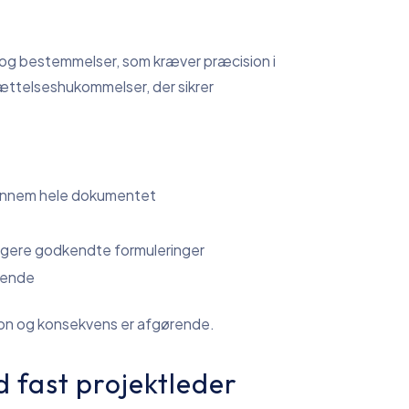
r og bestemmelser, som kræver præcision i
ættelseshukommelser, der sikrer
gennem hele dokumentet
igere godkendte formuleringer
gende
sion og konsekvens er afgørende.
 fast projektleder