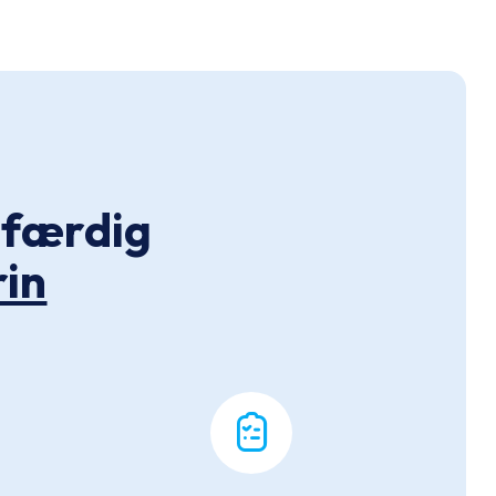
l færdig
rin