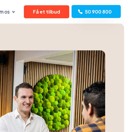
m os
Få et tilbud
50 900 800