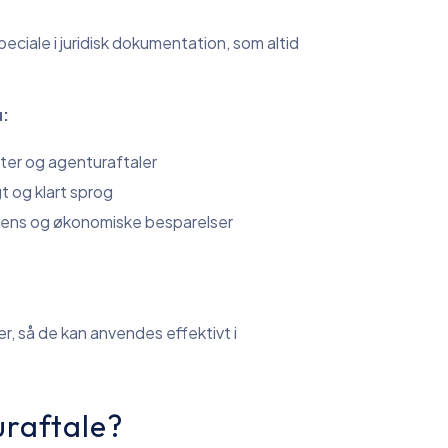
ciale i juridisk dokumentation, som altid
u:
ter og agenturaftaler
t og klart sprog
tens og økonomiske besparelser
er, så de kan anvendes effektivt i
uraftale?