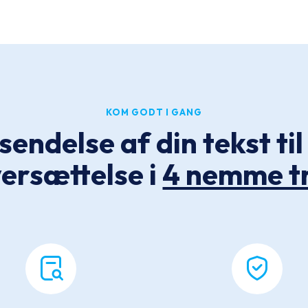
KOM GODT I GANG
sendelse af din tekst ti
ersættelse i
4 nemme t