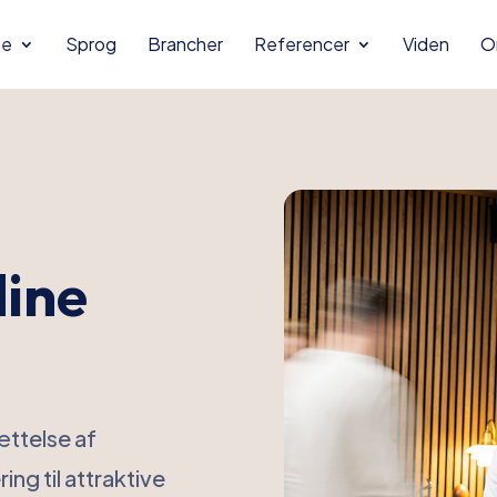
se
Sprog
Brancher
Referencer
Viden
O
dine
ættelse af
ing til attraktive