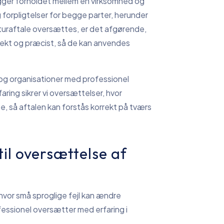
lægger forholdet mellem en virksomhed og
 forpligtelser for begge parter, herunder
enturaftale oversættes, er det afgørende,
rrekt og præcist, så de kan anvendes
 og organisationer med professionel
ring sikrer vi oversættelser, hvor
te, så aftalen kan forstås korrekt på tværs
il oversættelse af
hvor små sproglige fejl kan ændre
ofessionel oversætter med erfaring i