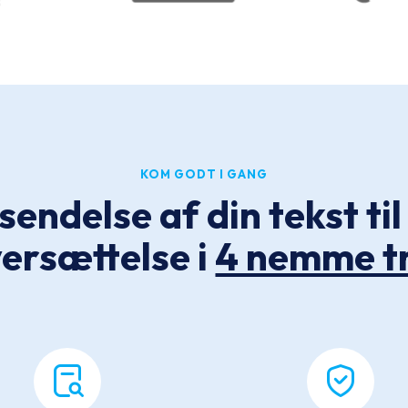
KOM GODT I GANG
sendelse af din tekst ti
ersættelse i
4 nemme t