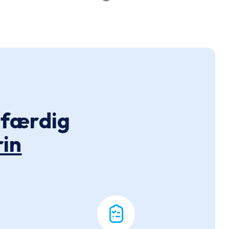
l færdig
rin