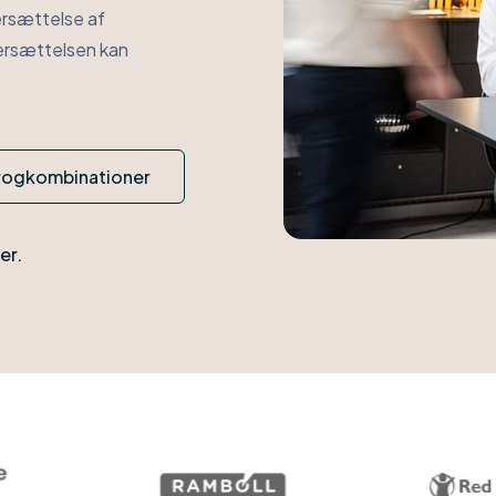
ersættelse af
versættelsen kan
rogkombinationer
er.