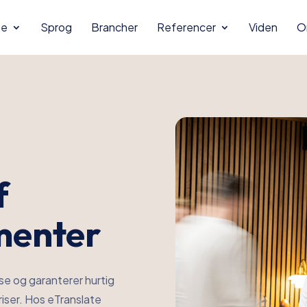
se
Sprog
Brancher
Referencer
Viden
O
f
umenter
se og garanterer hurtig
priser. Hos eTranslate