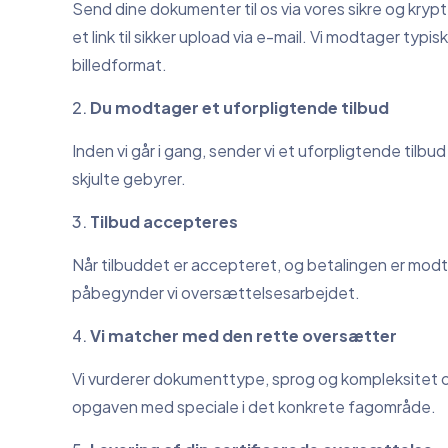
Send dine dokumenter til os via vores sikre og kryp
et link til sikker upload via e-mail. Vi modtager typisk
billedformat.
Du modtager et uforpligtende tilbud
Inden vi går i gang, sender vi et uforpligtende tilbu
skjulte gebyrer.
Tilbud accepteres
Når tilbuddet er accepteret, og betalingen er modt
påbegynder vi oversættelsesarbejdet.
Vi matcher med den rette oversætter
Vi vurderer dokumenttype, sprog og kompleksitet o
opgaven med speciale i det konkrete fagområde.