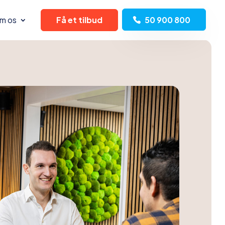
m os
Få et tilbud
50 900 800