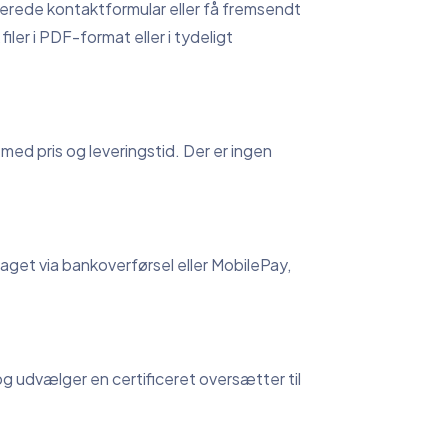
terede kontaktformular eller få fremsendt
 filer i PDF-format eller i tydeligt
d med pris og leveringstid. Der er ingen
aget via bankoverførsel eller MobilePay,
g udvælger en certificeret oversætter til