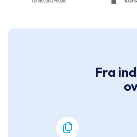
Fra ind
ov