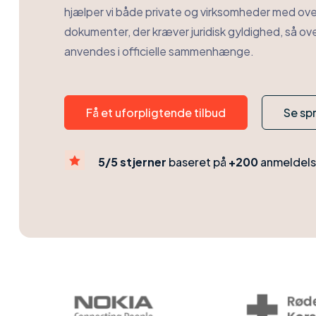
hjælper vi både private og virksomheder med ov
dokumenter, der kræver juridisk gyldighed, så o
anvendes i officielle sammenhænge.
Få et uforpligtende tilbud
Se sp

5/5 stjerner
baseret på
+200
anmeldels