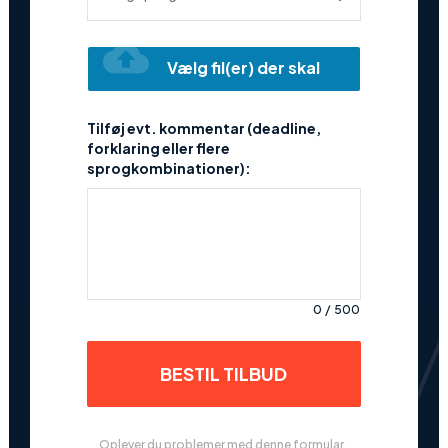
cloud_upload
Vælg fil(er) der skal
oversættes
Tilføj evt. kommentar (deadline,
forklaring eller flere
sprogkombinationer):
0
/
500
BESTIL TILBUD
Oplever du problemer med denne formular, 