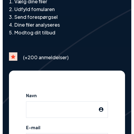
Vælg dine filer
Udfyld fomularen
Send forespørgsel
Dine filer analyseres
Modtog dit tilbud

(+200 anmeldelser)
Navn
account_circle
E-mail