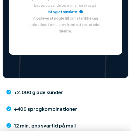
bedes du sende os en mail direkte på 
info@etranslate.dk
Vi oplever at nogle filformater ikke kan 
uploades i fomularen, kontakt os i stedet 
direkte.
+2.000 glade kunder

+400 sprogkombinationer

12 min. gns svartid på mail
