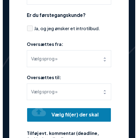
Er du førstegangskunde?
Ja, og jeg ønsker et introtilbud.
Oversættes fra:
Oversættes til:
cloud_upload
Vælg fil(er) der skal
oversættes
Tilføj evt. kommentar (deadline,