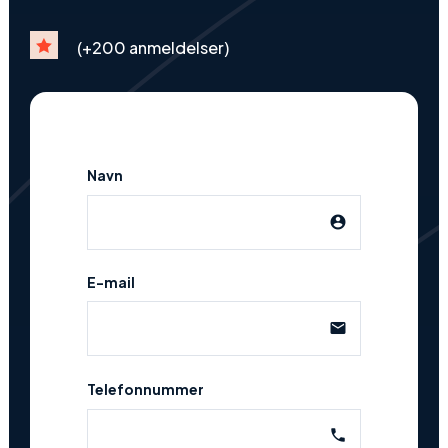

(+200 anmeldelser)
Navn
account_circle
E-mail
email
Telefonnummer
phone