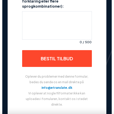
forklaring eller flere
sprogkombinationer):
0
/
500
BESTIL TILBUD
Oplever du problemer med denne formular, 
bedes du sende os en mail direkte på 
info@etranslate.dk
Vi oplever at nogle filformater ikke kan 
uploades i fomularen, kontakt os i stedet 
direkte.